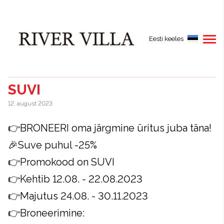
Eesti keeles
SUVI
12. august 2023
👉BRONEERI oma järgmine üritus juba täna!
🎉Suve puhul -25%
👉Promokood on SUVI
👉Kehtib 12.08. - 22.08.2023
👉Majutus 24.08. - 30.11.2023
👉Broneerimine: