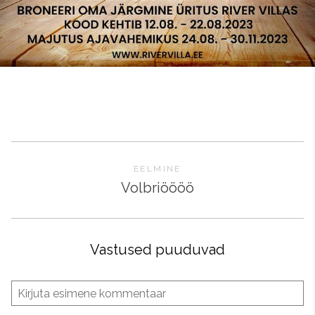
EELMINE
Volbriöööö
Vastused puuduvad